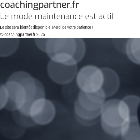
coachingpartner.fr
Le mode maintenance est actif
Le site sera bientôt disponible. Merci de votre patience !
© coachingpartner.fr 2025