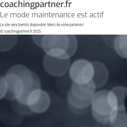
coachingpartner.fr
Le mode maintenance est actif
Le site sera bientôt disponible. Merci de votre patience !
© coachingpartner.fr 2025